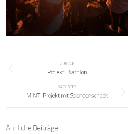
Kommentarnavigation
ZURÜCK
Projekt: Biathlon
Vorheriger
Beitrag:
NÄCHSTES
MINT-Projekt mit Spendenscheck
Nächster
Beitrag:
Ähnliche Beiträge