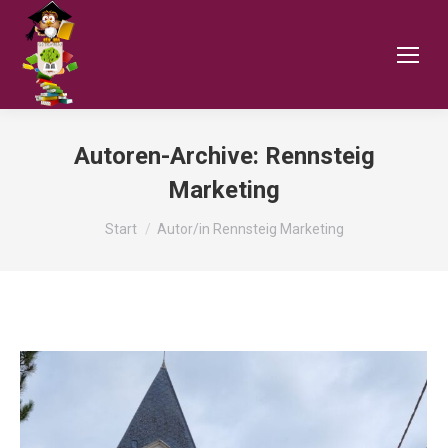
Autoren-Archive:
Rennsteig
Marketing
Sie befinden sich hier:
Start
Autor/in Rennsteig Marketing