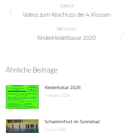
Kommentarnavigation
ZURÜCK
Videos zum Abschluss der 4. Klassen
Vorheriger
Beitrag:
NÄCHSTES
Kinderkleiderbasar 2020
Nächster
Beitrag:
Ähnliche Beiträge
Kleiderbasar 2026
3. August 2026
Schwimmfest im Sonnebad
25. Juni 2026